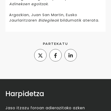
Adinekoen egoitzak
.
Argazkian, Juan San Martin, Eusko
Jaurlaritzaren
Bidegileak
bildumatik aterata.
PARTEKATU
Harpidetza
Jaso itzazu foroan adierazitako azken