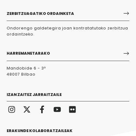
ZERBITZUAGATIKO ORDAINKETA
Ondorengo galdetegira joan kontratatutako zerbitzua
ordaintzeko.
HARREMANETARAKO
Mandobide 6 - 3º
48007 Bilbao
IZAN ZAITEZ JARRAITZAILE
ERAKUNDE KOLABORATZAILEAK