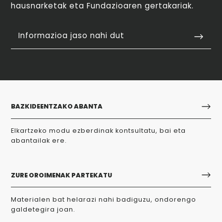
hausnarketak eta Fundazioaren gertakariak.
Informazioa jaso nahi dut
BAZKIDEENTZAKO ABANTA
Elkartzeko modu ezberdinak kontsultatu, bai eta
abantailak ere.
ZURE OROIMENAK PARTEKATU
Materialen bat helarazi nahi badiguzu, ondorengo
galdetegira joan.