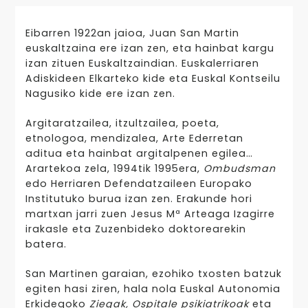
Eibarren 1922an jaioa, Juan San Martin
euskaltzaina ere izan zen, eta hainbat kargu
izan zituen Euskaltzaindian. Euskalerriaren
Adiskideen Elkarteko kide eta Euskal Kontseilu
Nagusiko kide ere izan zen.
Argitaratzailea, itzultzailea, poeta,
etnologoa, mendizalea, Arte Ederretan
aditua eta hainbat argitalpenen egilea…
Arartekoa zela, 1994tik 1995era,
Ombudsman
edo Herriaren Defendatzaileen Europako
Institutuko burua izan zen. Erakunde hori
martxan jarri zuen Jesus Mª Arteaga Izagirre
irakasle eta Zuzenbideko doktorearekin
batera.
San Martinen garaian, ezohiko txosten batzuk
egiten hasi ziren, hala nola Euskal Autonomia
Erkidegoko
Ziegak, Ospitale psikiatrikoak
eta