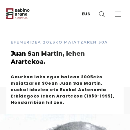
EUS
EFEMERIDEA
2023KO MAIATZAREN 30A
Juan San Martin, lehen
Arartekoa.
Gaurkoa lako egun batean 2005eko
maiatzaren 30ean Juan San Martin,
euskal idazlea eta
Euskal Autonomia
Erkidegoko lehen Arartekoa (1989-1995),
Hondarribian
hil zen.