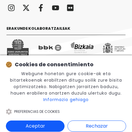
ERAKUNDE KOLABORATZAILEAK
Cookies de consentimiento
Webgune honetan gure cookie-ak eta
© 2026 Sabino Arana Fundazioa
bitartekoenak erabiltzen ditugu soilik zure bisita
optimizatzeko. Nabigatzen jarraitzen baduzu,
hauen erabilera onartzen duzula ulertuko dugu.
Informazio gehiago
PREFERENCIAS DE COOKIES
Legezko oharra
Aceptar
Rechazar
Barneko Informazio-Sistema