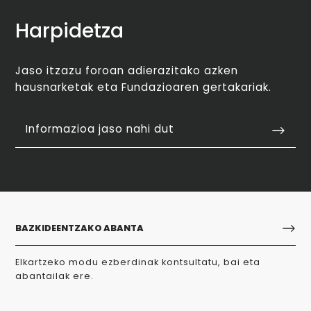
Harpidetza
Jaso itzazu foroan adierazitako azken
hausnarketak eta Fundazioaren gertakariak.
Informazioa jaso nahi dut
BAZKIDEENTZAKO ABANTA
Elkartzeko modu ezberdinak kontsultatu, bai eta
abantailak ere.