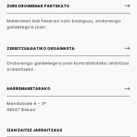
ZURE OROIMENAK PARTEKATU
Materialen bat helarazi nahi badiguzu, ondorengo
galdetegira joan.
ZERBITZUAGATIKO ORDAINKETA
Ondorengo galdetegira joan kontratatutako zerbitzua
ordaintzeko.
HARREMANETARAKO
Mandobide 6 - 3º
48007 Bilbao
IZAN ZAITEZ JARRAITZAILE