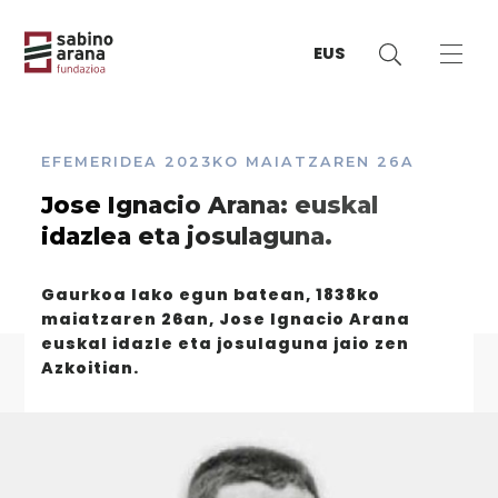
EUS
EFEMERIDEA
2023KO MAIATZAREN 26A
Jose Ignacio Arana: euskal
idazlea eta josulaguna.
Gaurkoa lako egun batean, 1838ko
maiatzaren 26an, Jose Ignacio Arana
euskal idazle eta josulaguna jaio zen
Azkoitian.