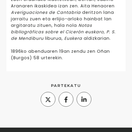
Aranaren ikaskidea izan zen. Aita Henaoren
Averiguaciones de Cantabria
deritzon lana
jarraitu zuen eta erlijio-arloko hainbat lan
argitaratu zituen, hala nola
Notas
bibliográficas sobre el Cicerón euskaro, P. S.
de Mendiburu
liburua,
Euskera
aldizkarian.
1896ko abenduaren 19an zendu zen Oñan
(Burgos) 58 urterekin.
PARTEKATU