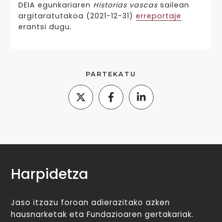
DEIA egunkariaren
Historias vascas
sailean
argitaratutakoa (2021-12-31)
erreportaje
erantsi dugu.
PARTEKATU
Harpidetza
Jaso itzazu foroan adierazitako azken
hausnarketak eta Fundazioaren gertakariak.