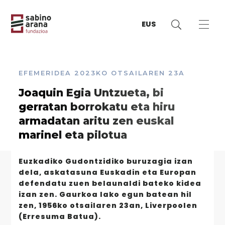
EUS
EFEMERIDEA
2023KO OTSAILAREN 23A
Joaquin Egia Untzueta, bi
gerratan borrokatu eta hiru
armadatan aritu zen euskal
marinel eta pilotua
Euzkadiko Gudontzidiko buruzagia izan
dela, askatasuna Euskadin eta Europan
defendatu zuen belaunaldi bateko kidea
izan zen. Gaurkoa lako egun batean hil
zen, 1956ko otsailaren 23an, Liverpoolen
(Erresuma Batua).