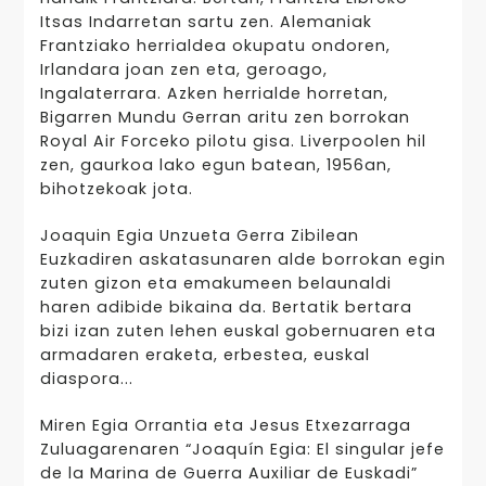
Itsas Indarretan sartu zen. Alemaniak
Frantziako herrialdea okupatu ondoren,
Irlandara joan zen eta, geroago,
Ingalaterrara. Azken herrialde horretan,
Bigarren Mundu Gerran aritu zen borrokan
Royal Air Forceko pilotu gisa. Liverpoolen hil
zen, gaurkoa lako egun batean, 1956an,
bihotzekoak jota.
Joaquin Egia Unzueta Gerra Zibilean
Euzkadiren askatasunaren alde borrokan egin
zuten gizon eta emakumeen belaunaldi
haren adibide bikaina da. Bertatik bertara
bizi izan zuten lehen euskal gobernuaren eta
armadaren eraketa, erbestea, euskal
diaspora...
Miren Egia Orrantia eta Jesus Etxezarraga
Zuluagarenaren “Joaquín Egia: El singular jefe
de la Marina de Guerra Auxiliar de Euskadi”