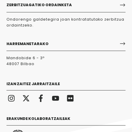
ZERBITZUAGATIKO ORDAINKETA
Ondorengo galdetegira joan kontratatutako zerbitzua
ordaintzeko.
HARREMANETARAKO
Mandobide 6 - 3º
48007 Bilbao
IZAN ZAITEZ JARRAITZAILE
ERAKUNDE KOLABORATZAILEAK