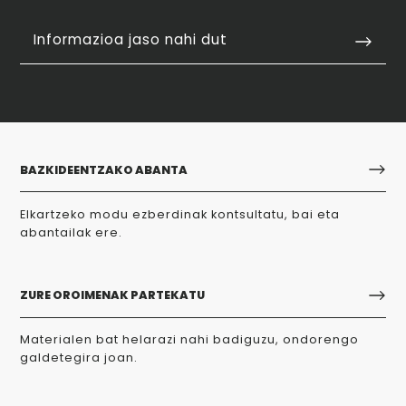
Informazioa jaso nahi dut
BAZKIDEENTZAKO ABANTA
Elkartzeko modu ezberdinak kontsultatu, bai eta
abantailak ere.
ZURE OROIMENAK PARTEKATU
Materialen bat helarazi nahi badiguzu, ondorengo
galdetegira joan.