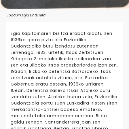
Joaquín Egia Untzueta
Egia kapitainaren bizitza erabat aldatu zen
1936ko gerra piztu eta Euzkadiko
Gudontzidiko buru izendatu zutenean.
Lehenago, 1933. urtetik, Itsas Zerbitzuen
Kidegoko 2. mailako ikuskatzaileordea izan
zen eta Bilboko itsas ordezkariordea izan zen.
1936an, Bizkaiko Defentsa Batzordeko itsas
zerbitzuak antolatu zituen, eta, Euzkadiko
Gobernua eratu ostean, 1936ko urriaren
15ean, Defentsa Saileko Itsas Ataleko buru
izendatu zuten. Ataleko burua zela, Euzkadiko
Gudontzidia sortu zuen Euskadira iristen ziren
merkataritza-ontziei babesa emateko,
matxinatutako armadaren aurrean. Bilbo
galdu zenean, Santanderrera joan zen.
Handik Frantziara. Bertan, Frantzia Libreko