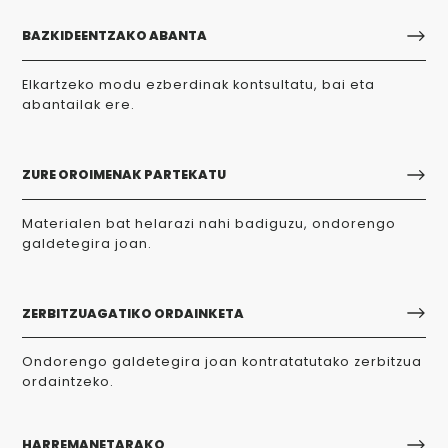
BAZKIDEENTZAKO ABANTA
Elkartzeko modu ezberdinak kontsultatu, bai eta
abantailak ere.
ZURE OROIMENAK PARTEKATU
Materialen bat helarazi nahi badiguzu, ondorengo
galdetegira joan.
ZERBITZUAGATIKO ORDAINKETA
Ondorengo galdetegira joan kontratatutako zerbitzua
ordaintzeko.
HARREMANETARAKO