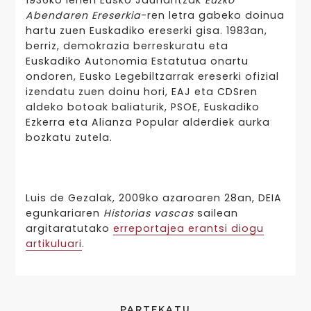
1936ko lehen Eusko Jaurlaritzak
Euzko
Abendaren Ereserkia
-ren letra gabeko doinua
hartu zuen Euskadiko ereserki gisa. 1983an,
berriz, demokrazia berreskuratu eta
Euskadiko Autonomia Estatutua onartu
ondoren, Eusko Legebiltzarrak ereserki ofizial
izendatu zuen doinu hori, EAJ eta CDSren
aldeko botoak baliaturik, PSOE, Euskadiko
Ezkerra eta Alianza Popular alderdiek aurka
bozkatu zutela.
Luis de Gezalak, 2009ko azaroaren 28an, DEIA
egunkariaren
Historias vascas
sailean
argitaratutako
erreportajea erantsi diogu
artikuluari
.
PARTEKATU