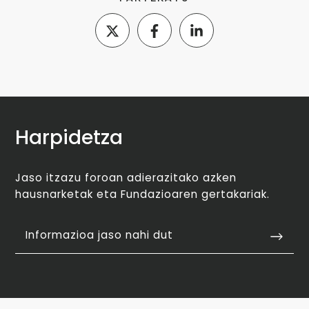
Harpidetza
Jaso itzazu foroan adierazitako azken
hausnarketak eta Fundazioaren gertakariak.
Informazioa jaso nahi dut