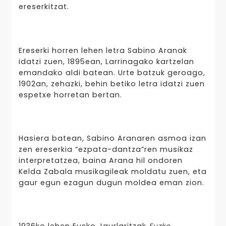
ereserkitzat.
Ereserki horren lehen letra Sabino Aranak
idatzi zuen, 1895ean, Larrinagako kartzelan
emandako aldi batean. Urte batzuk geroago,
1902an, zehazki, behin betiko letra idatzi zuen
espetxe horretan bertan.
Hasiera batean, Sabino Aranaren asmoa izan
zen ereserkia “ezpata-dantza”ren musikaz
interpretatzea, baina Arana hil ondoren
Kelda Zabala musikagileak moldatu zuen, eta
gaur egun ezagun dugun moldea eman zion.