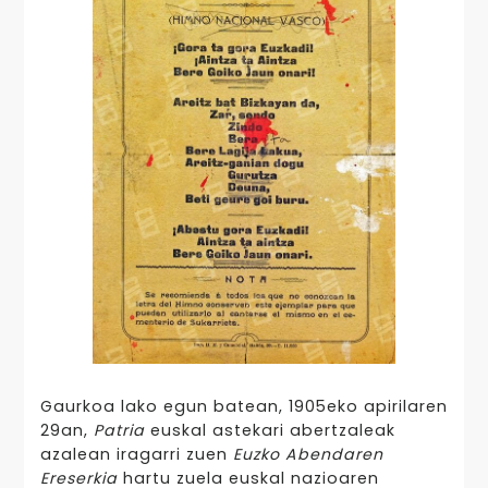
Gaurkoa lako egun batean, 1905eko apirilaren
29an,
Patria
euskal astekari abertzaleak
azalean iragarri zuen
Euzko Abendaren
Ereserkia
hartu zuela euskal nazioaren