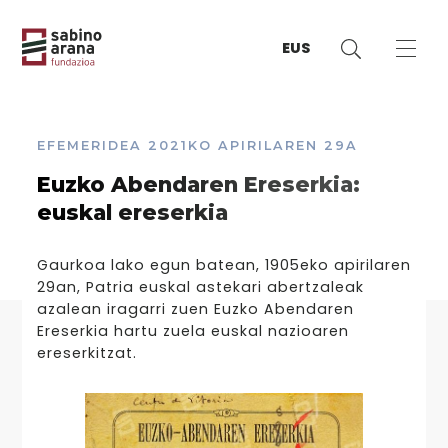
EUS
EFEMERIDEA
2021KO APIRILAREN 29A
Euzko Abendaren Ereserkia:
euskal ereserkia
Gaurkoa lako egun batean, 1905eko apirilaren
29an, Patria euskal astekari abertzaleak
azalean iragarri zuen Euzko Abendaren
Ereserkia hartu zuela euskal nazioaren
ereserkitzat.