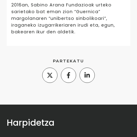
2016an, Sabino Arana Fundazioak urteko
sarietako bat eman zion “Guernica”
margolanaren “unibertso sinbolikoari”,
iraganeko izugarrikeriaren irudi eta, egun,
bakearen ikur den aldetik.
PARTEKATU
Harpidetza