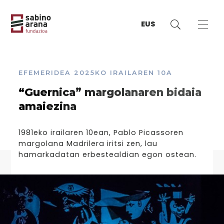
EUS
EFEMERIDEA
2025KO IRAILAREN 10A
“Guernica” margolanaren bidaia
amaiezina
1981eko irailaren 10ean, Pablo Picassoren
margolana Madrilera iritsi zen, lau
hamarkadatan erbestealdian egon ostean.