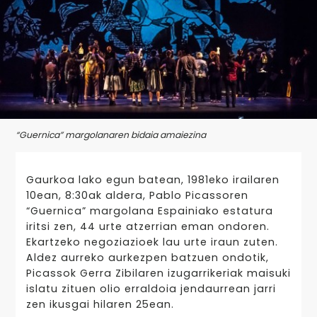
“Guernica” margolanaren bidaia amaiezina
Gaurkoa lako egun batean, 1981eko irailaren
10ean, 8:30ak aldera, Pablo Picassoren
“Guernica” margolana Espainiako estatura
iritsi zen, 44 urte atzerrian eman ondoren.
Ekartzeko negoziazioek lau urte iraun zuten.
Aldez aurreko aurkezpen batzuen ondotik,
Picassok Gerra Zibilaren izugarrikeriak maisuki
islatu zituen olio erraldoia jendaurrean jarri
zen ikusgai hilaren 25ean.