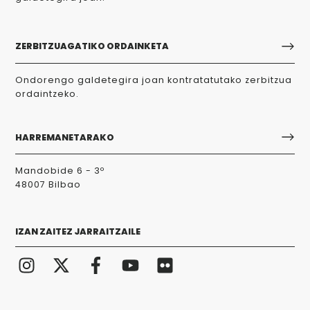
ZERBITZUAGATIKO ORDAINKETA
Ondorengo galdetegira joan kontratatutako zerbitzua
ordaintzeko.
HARREMANETARAKO
Mandobide 6 - 3º
48007 Bilbao
IZAN ZAITEZ JARRAITZAILE