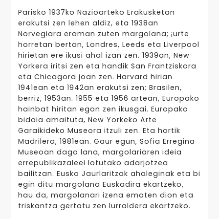
Parisko 1937ko Nazioarteko Erakusketan
erakutsi zen lehen aldiz, eta 1938an
Norvegiara eraman zuten margolana; ¡urte
horretan bertan, Londres, Leeds eta Liverpool
hirietan ere ikusi ahal izan zen. 1939an, New
Yorkera iritsi zen eta handik San Frantziskora
eta Chicagora joan zen. Harvard hirian
1941ean eta 1942an erakutsi zen; Brasilen,
berriz, 1953an. 1955 eta 1956 artean, Europako
hainbat hiritan egon zen ikusgai. Europako
bidaia amaituta, New Yorkeko Arte
Garaikideko Museora itzuli zen. Eta hortik
Madrilera, 1981ean. Gaur egun, Sofia Erregina
Museoan dago lana, margolariaren ideia
errepublikazaleei lotutako adarjotzea
bailitzan. Eusko Jaurlaritzak ahaleginak eta bi
egin ditu margolana Euskadira ekartzeko,
hau da, margolanari izena ematen dion eta
triskantza gertatu zen lurraldera ekartzeko.