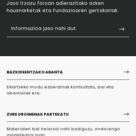
Jaso itzazu foroan adierazitako azken
hausnarketak eta Fundazioaren gertakariak.
Informazioa jaso nahi dut
BAZKIDEENTZAKO ABANTA
Elkartzeko modu ezberdinak kontsultatu, bai eta
abantailak ere.
ZURE OROIMENAK PARTEKATU
Materialen bat helarazi nahi badiguzu, ondorengo
galdetegira joan.