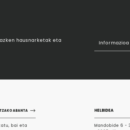
o azken hausnarketak eta
Informazioa 
HELBIDEA
TZAKO ABANTA
atu, bai eta
Mandobide 6 - 