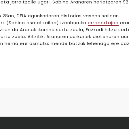
eta jarraitzaile ugari, Sabino Aranaren heriotzaren 92
 28an, DEIA egunkariaren Historias vascas sailean
tor» (Sabino asmatzailea) izenburuko
erreportajea
era
zten da Aranak ikurrina sortu zuela, Euzkadi hitza sort
sortu zuela. Aitzitik, Aranaren aurkariek diotenaren aur
en herria ere asmatu: mende batzuk lehenago ere baz