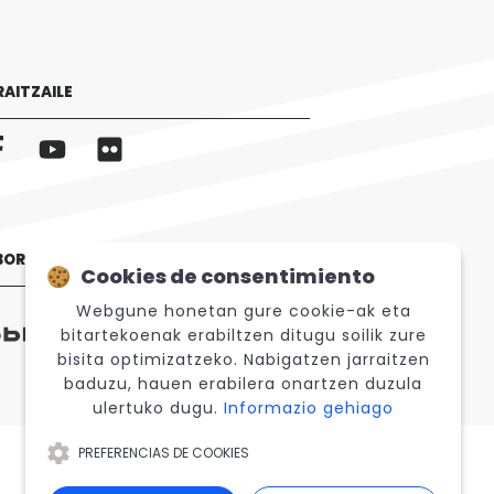
RAITZAILE
BORATZAILEAK
Cookies de consentimiento
Webgune honetan gure cookie-ak eta
bitartekoenak erabiltzen ditugu soilik zure
bisita optimizatzeko. Nabigatzen jarraitzen
baduzu, hauen erabilera onartzen duzula
ulertuko dugu.
Informazio gehiago
PREFERENCIAS DE COOKIES