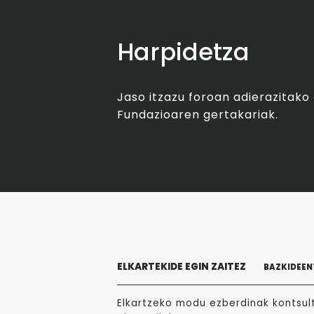
Harpidetza
Jaso itzazu foroan adierazitak
Fundazioaren gertakariak.
ELKARTEKIDE EGIN ZAITEZ
BAZKIDEEN
Elkartzeko modu ezberdinak kontsult