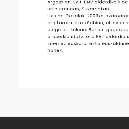
Argazkian, EAJ-PNV alderdiko kide 
urteurrenean, Sukarrietan.
Luis de Gezalak, 2009ko azaroaren
argitaratutako «Sabino, el inven
diogu artikuluari. Bertan gogorara
ereserkia idatzi eta EAJ alderdia 
zuen ez euskara, ezta euskaldun
horiek.