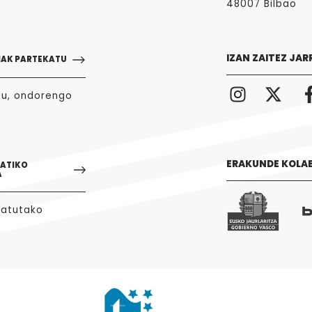
48007 Bilbao
IZAN ZAITEZ JAR
NAK PARTEKATU
zu, ondorengo
ERAKUNDE KOLA
GATIKO
A
tatutako