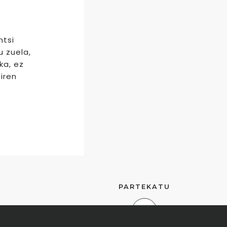
.
ntsi
u zuela,
ka, ez
iren
PARTEKATU