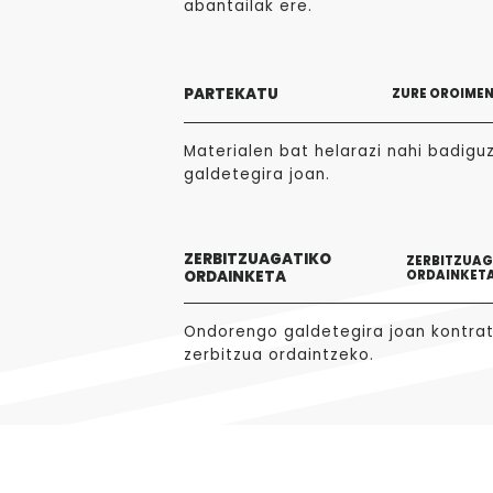
abantailak ere.
PARTEKATU
ZURE OROIME
Materialen bat helarazi nahi badigu
galdetegira joan.
ZERBITZUAGATIKO
ZERBITZUA
ORDAINKETA
ORDAINKET
Ondorengo galdetegira joan kontra
zerbitzua ordaintzeko.