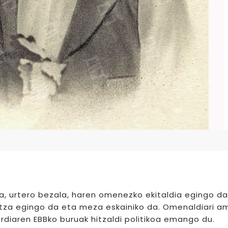
la, urtero bezala, haren omenezko ekitaldia egingo da
intza egingo da eta meza eskainiko da. Omenaldiari a
rdiaren EBBko buruak hitzaldi politikoa emango du.