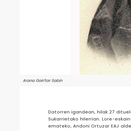
Arana Goiri'tar Sabin
Datorren igandean, hilak 27 ditue
Sukarrietako hilerrian. Lore-eska
emateko, Andoni Ortuzar EAJ alde