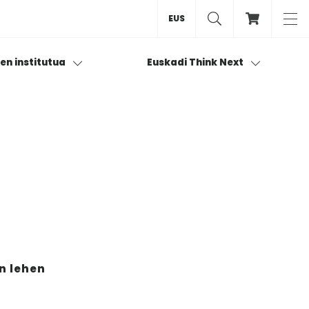
EUS
ren institutua
Euskadi Think Next
n lehen