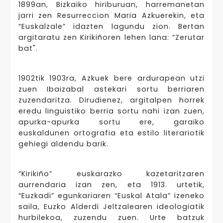
1899an, Bizkaiko hiriburuan, harremanetan
jarri zen Resurreccion Maria Azkuerekin, eta
“Euskalzale” idazten lagundu zion. Bertan
argitaratu zen Kirikiñoren lehen lana: “Zerutar
bat".
1902tik 1903ra, Azkuek bere ardurapean utzi
zuen Ibaizabal astekari sortu berriaren
zuzendaritza. Dirudienez, argitalpen horrek
eredu linguistiko berria sortu nahi izan zuen,
apurka-apurka sortu ere, garaiko
euskaldunen ortografia eta estilo literariotik
gehiegi aldendu barik.
“
Kirikiño” euskarazko kazetaritzaren
aurrendaria izan zen, eta 1913. urtetik,
“Euzkadi” egunkariaren “Euskal Atala” izeneko
saila, Euzko Alderdi Jeltzalearen ideologiatik
hurbilekoa, zuzendu zuen. Urte batzuk