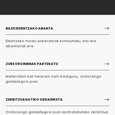
BAZKIDEENTZAKO ABANTA
Elkartzeko modu ezberdinak kontsultatu, bai eta
abantailak ere.
ZURE OROIMENAK PARTEKATU
Materialen bat helarazi nahi badiguzu, ondorengo
galdetegira joan.
ZERBITZUAGATIKO ORDAINKETA
Ondorengo galdetegira joan kontratatutako zerbitzua