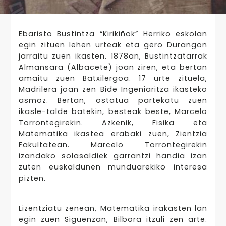
Ebaristo Bustintza “Kirikiñok” Herriko eskolan
egin zituen lehen urteak eta gero Durangon
jarraitu zuen ikasten. 1878an, Bustintzatarrak
Almansara (Albacete) joan ziren, eta bertan
amaitu zuen Batxilergoa. 17 urte zituela,
Madrilera joan zen Bide Ingeniaritza ikasteko
asmoz. Bertan, ostatua partekatu zuen
ikasle-talde batekin, besteak beste, Marcelo
Torrontegirekin. Azkenik, Fisika eta
Matematika ikastea erabaki zuen, Zientzia
Fakultatean. Marcelo Torrontegirekin
izandako solasaldiek garrantzi handia izan
zuten euskaldunen munduarekiko interesa
pizten.
Lizentziatu zenean, Matematika irakasten lan
egin zuen Siguenzan, Bilbora itzuli zen arte.