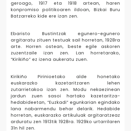
geroago, 1917 eta 1918 artean, haren
konpromiso politikoaren ildoan, Bizkai Buru
Batzarreko kide ere izan zen.
Ebaristo Bustintzak egunero-egunero
argitaratu zituen testuak sail horretan, 1928ra
arte. Horren ostean, beste egile askoren
zuzentzaile izan zen. Lan horretarako,
“Kirikiño” ez izena aukeratu zuen.
Kirikiño Pirinioetako alde honetako
euskarazko kazetaritzaren lehen
zutarrietakoa izan zen. Modu nekaezinean
jardun zuen sasoi hartako kazetaritza-
hedabideetan, “Euzkadi” egunkarian egindako
lana nabarmendu behar delarik. Hedabide
horretan, euskarazko artikuluak argitaratzeaz
arduratu zen 1913tik 1928ra. 1929ko urtarrilaren
31n hil zen.