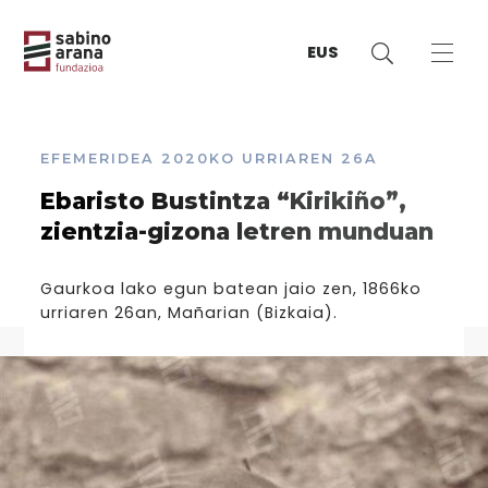
EUS
EFEMERIDEA
2020KO URRIAREN 26A
Ebaristo Bustintza “Kirikiño”,
zientzia-gizona letren munduan
Gaurkoa lako egun batean jaio zen, 1866ko
urriaren 26an, Mañarian (Bizkaia).