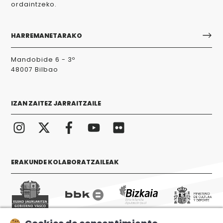
ordaintzeko.
HARREMANETARAKO
Mandobide 6 - 3º
48007 Bilbao
IZAN ZAITEZ JARRAITZAILE
ERAKUNDE KOLABORATZAILEAK