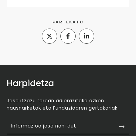
PARTEKATU
Harpidetza
Jaso itzazu foroan adierazitako azken
hausnarketak eta Fundazioaren gertakariak.
Informazioa jaso nahi dut