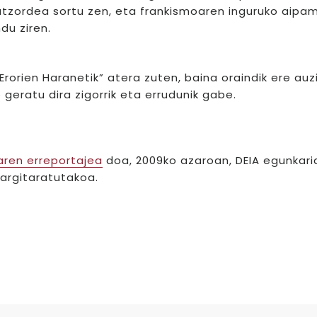
Batzordea sortu zen, eta frankismoaren inguruko aipa
du ziren.
Erorien Haranetik” atera zuten, baina oraindik ere auz
 geratu dira zigorrik eta errudunik gabe.
ren erreportajea
doa, 2009ko azaroan, DEIA egunkari
 argitaratutakoa.