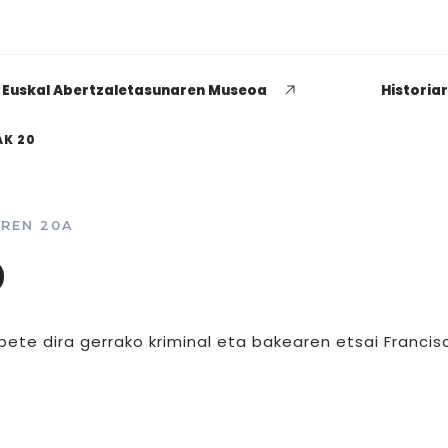
Euskal Abertzaletasunaren Museoa
Historia
K 20
REN 20A
EUSKADI THINK NEXT
0
Zenbat buru, hainbat aburu
politikaria izatearen
 bete dira gerrako kriminal eta bakearen etsai Francis
esanguraz
GEHIAGO IRAKURRI