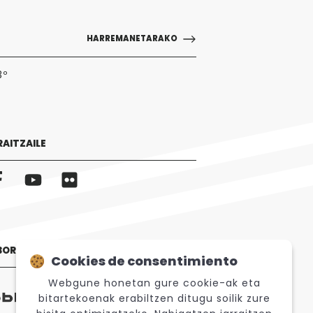
HARREMANETARAKO
3º
RAITZAILE
BORATZAILEAK
Cookies de consentimiento
Webgune honetan gure cookie-ak eta
bitartekoenak erabiltzen ditugu soilik zure