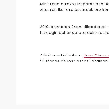
Ministerio arteko Erreparazioen 
zituzten ikur eta estatuak ere ken
2019ko urriaren 24an, diktadorea “
hitz egin behar da eta delitu asko
Albistearekin batera,
Josu Chueca
“Historias de los vascos” atalean