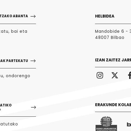
HELBIDEA
TZAKO ABANTA
atu, bai eta
Mandobide 6 - 
48007 Bilbao
IZAN ZAITEZ JAR
NAK PARTEKATU
zu, ondorengo
ERAKUNDE KOLA
GATIKO
A
tatutako