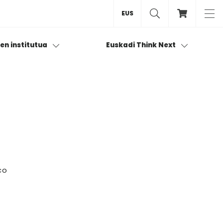
EUS
ren institutua
Euskadi Think Next
co