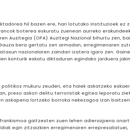
ktadorea hil bazen ere, hari lotutako instituzioek ez 
 Francok boterea eskuratu zuenean aurreko erakundeek
ren Auzitegia (OPA) Auzitegi Nazional bihurtu zen, ba
 Gauza bera gertatu zen armadan, erregimenaren zuta
atasun nazionalaren zaindari izatera igaro zen. Gaine
ien konturik eskatu diktaduran egindako jarduera jaki
o politikoz mukuru zeuden, eta haiek askatzeko eskae
an, preso askori delitu terroristak egitea leporatu zie
en askapena lortzeko borroka nekezagoa izan baitzen
k frankismoa gaitzesten zuen lehen adierazpena onart
iak egin zitzaizkien erregimenaren errepresaliatuei,