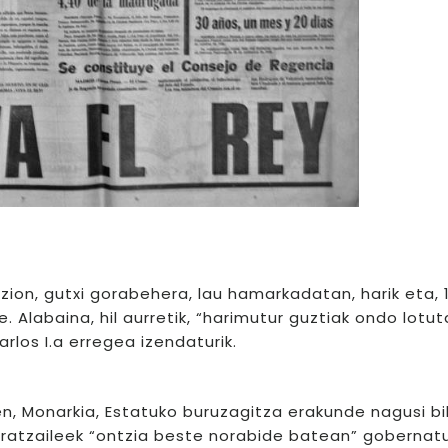
 zion, gutxi gorabehera, lau hamarkadatan, harik eta,
. Alabaina, hil aurretik, “harimutur guztiak ondo lotut
los I.a erregea izendaturik.
n, Monarkia, Estatuko buruzagitza erakunde nagusi bi
” eratzaileek “ontzia beste norabide batean” gobernat