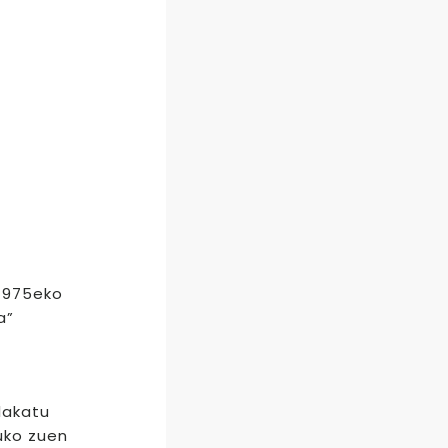
 1975eko
a”
lakatu
uko zuen