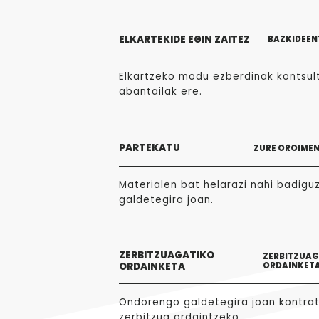
ELKARTEKIDE EGIN ZAITEZ
BAZKIDEEN
Elkartzeko modu ezberdinak kontsult
abantailak ere.
PARTEKATU
ZURE OROIME
Materialen bat helarazi nahi badigu
galdetegira joan.
ZERBITZUAGATIKO
ZERBITZUA
ORDAINKETA
ORDAINKET
Ondorengo galdetegira joan kontra
zerbitzua ordaintzeko.