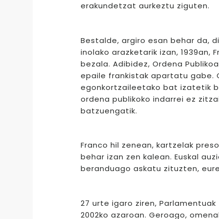
erakundetzat aurkeztu ziguten.
Bestalde, argiro esan behar da, di
inolako arazketarik izan, 1939an,
bezala. Adibidez, Ordena Publikoa
epaile frankistak apartatu gabe.
egonkortzaileetako bat izatetik b
ordena publikoko indarrei ez zitza
batzuengatik.
Franco hil zenean, kartzelak pres
behar izan zen kalean. Euskal auzi
beranduago askatu zituzten, eur
27 urte igaro ziren, Parlamentua
2002ko azaroan. Geroago, omenald