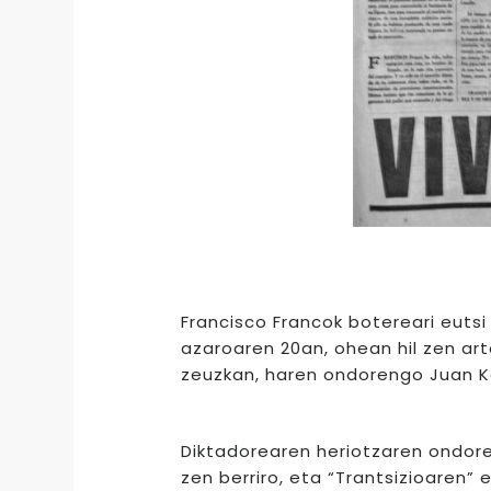
Francisco Francok botereari eutsi
azaroaren 20an, ohean hil zen arte
zeuzkan, haren ondorengo Juan Kar
Diktadorearen heriotzaren ondore
zen berriro, eta “Trantsizioaren