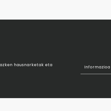
o azken hausnarketak eta
Informazioa 