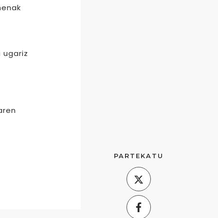
menak
i ugariz
aren
PARTEKATU