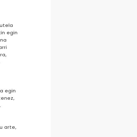
zutela
in egin
ina
rri
ra,
n
ra egin
tenez,
.
u arte,