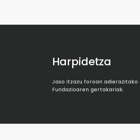
Harpidetza
Jaso itzazu foroan adierazitak
Fundazioaren gertakariak.