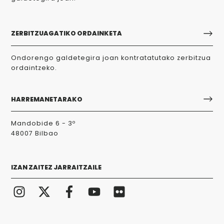
ZERBITZUAGATIKO ORDAINKETA
Ondorengo galdetegira joan kontratatutako zerbitzua
ordaintzeko.
HARREMANETARAKO
Mandobide 6 - 3º
48007 Bilbao
IZAN ZAITEZ JARRAITZAILE