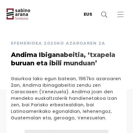
EUS
EFEMERIDEA
2020KO AZAROAREN 2A
Andima Ibiganabeitia, ‘txapela
buruan eta ibili munduan’
Gaurkoa lako egun batean, 1967ko azaroaren
2an, Andima Ibinagabeitia zendu zen
Caracasen (Venezuela). Andima joan den
mendeko euskaltzalerik handienetakoa izan
zen, bai Parisko erbestealdian, bai
Latinoamerikako egonaldian, lehenengoz,
Guatemalan eta, geroago, Venezuelan.