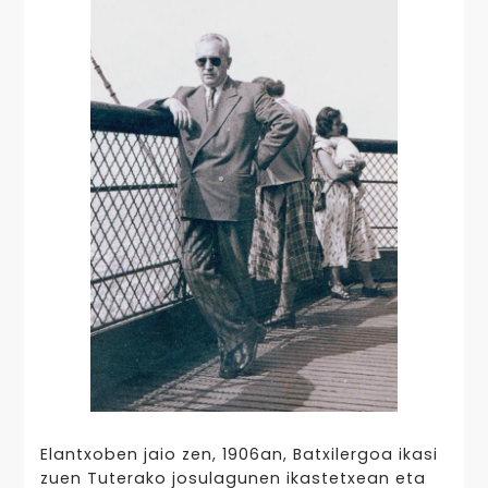
Elantxoben jaio zen, 1906an, Batxilergoa ikasi
zuen Tuterako josulagunen ikastetxean eta