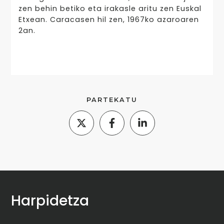
zen behin betiko eta irakasle aritu zen Euskal
Etxean. Caracasen hil zen, 1967ko azaroaren
2an.
PARTEKATU
Harpidetza