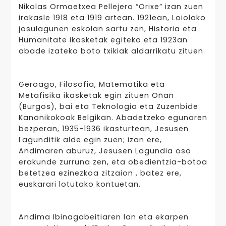
Nikolas Ormaetxea Pellejero “Orixe” izan zuen
irakasle 1918 eta 1919 artean. 1921ean, Loiolako
josulagunen eskolan sartu zen, Historia eta
Humanitate ikasketak egiteko eta 1923an
abade izateko boto txikiak aldarrikatu zituen.
Geroago, Filosofia, Matematika eta
Metafisika ikasketak egin zituen Oñan
(Burgos), bai eta Teknologia eta Zuzenbide
Kanonikokoak Belgikan. Abadetzeko egunaren
bezperan, 1935-1936 ikasturtean, Jesusen
Lagunditik alde egin zuen; izan ere,
Andimaren aburuz, Jesusen Lagundia oso
erakunde zurruna zen, eta obedientzia-botoa
betetzea ezinezkoa zitzaion , batez ere,
euskarari lotutako kontuetan.
Andima Ibinagabeitiaren lan eta ekarpen