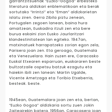
garrantzitsuenak “Euzko-Gogoa” erbesteko
literatura aldizkari enblematikoan eta berak
sortutako “Irrintzi” eta “Eman” aldizkarietan
islatu ziren. Gerra Zibila piztu zenean,
Portugalen zegoen lanean, baina hura
amaitzean, Euskadira itzuli zen eta bere
burua eskaini zion Eusko Jaurlaritzari
klandestinitatean lan egiteko. 1947an,
matxinatuek harrapatzeko zorian egon zela,
Parisera joan zen. Eta geroago, Guatemala
eta Venezuelara. Hain zuzen ere, Caracasko
Euskal Etxearen esparruan, euskararen beste
bultzatzaile ospetsu batzuk ezagutu eta
haiekin ibili zen lanean: Martin Ugalde,
Vicente Ametzaga eta Toribio Etxeberria,
besteak. beste.
1945ean, Guatemalara joan zen eta, bertan,
“Euzko Gogoa” aldizkaria sortu zuen Jokin
Zaitegirekin batera. 1956an, Caracasera joan