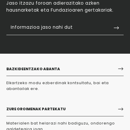
Jaso itzazu foroan adierazitako azken
hausnarketak eta Fundazioaren gertakariak.
Informazioa jaso nahi dut
BAZKIDEENTZAKO ABANTA
Elkartzeko modu ezberdinak kontsultatu, bai eta
abantailak ere.
ZURE OROIMENAK PARTEKATU
Materialen bat helarazi nahi badiguzu, ondorengo
galdetegira joan.