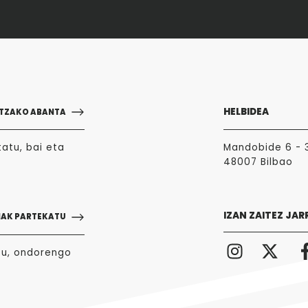
HELBIDEA
TZAKO ABANTA
atu, bai eta
Mandobide 6 - 
48007 Bilbao
IZAN ZAITEZ JAR
NAK PARTEKATU
zu, ondorengo