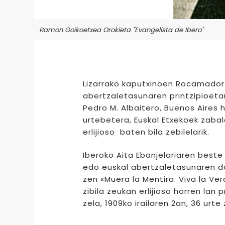
Ramon Goikoetxea Orokieta "Evangelista de Ibero"
Lizarrako kaputxinoen Rocamador f
abertzaletasunaren printzipioetan
Pedro M. Albaitero, Buenos Aires h
urtebetera, Euskal Etxekoek zaba
erlijioso baten bila zebilelarik.
Iberoko Aita Ebanjelariaren beste
edo euskal abertzaletasunaren dok
zen «Muera la Mentira. Viva la V
zibila zeukan erlijioso horren lan
zela, 1909ko irailaren 2an, 36 urte 