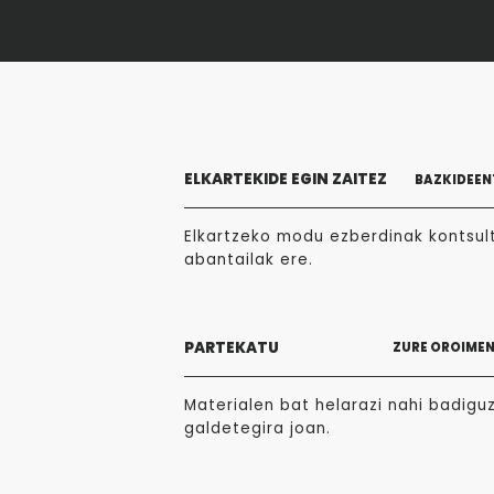
ELKARTEKIDE EGIN ZAITEZ
BAZKIDEEN
Elkartzeko modu ezberdinak kontsult
abantailak ere.
PARTEKATU
ZURE OROIME
Materialen bat helarazi nahi badigu
galdetegira joan.