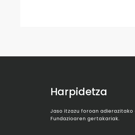
Harpidetza
Jaso itzazu foroan adierazitak
Fundazioaren gertakariak.