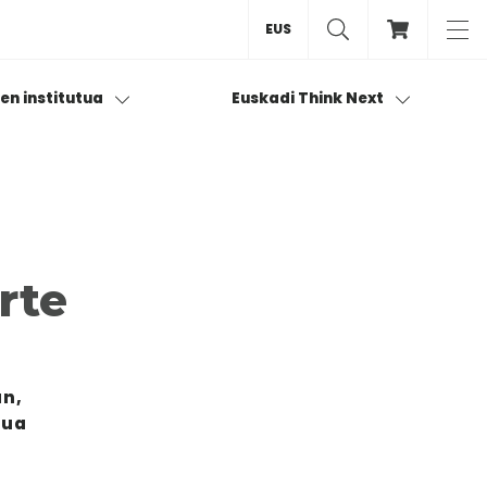
EUS
ren institutua
Euskadi Think Next
rte
an,
rua