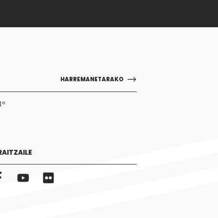
HARREMANETARAKO
3º
RAITZAILE