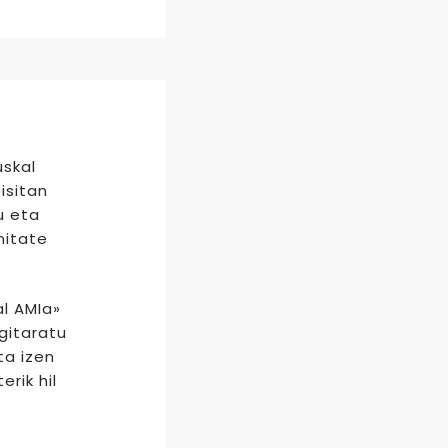
uskal
isitan
u eta
nitate
al AMIa»
gitaratu
ta izen
rik hil