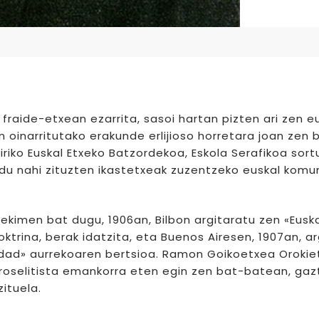
raide-etxean ezarrita, sasoi hartan pizten ari zen e
 oinarritutako erakunde erlijioso horretara joan zen b
iriko Euskal Etxeko Batzordekoa, Eskola Serafikoa sort
ldu nahi zituzten ikastetxeak zuzentzeko euskal komu
 ekimen bat dugu, 1906an, Bilbon argitaratu zen «Eusk
trina, berak idatzita, eta Buenos Airesen, 1907an, ar
erdad» aurrekoaren bertsioa. Ramon Goikoetxea Orokie
 proselitista emankorra eten egin zen bat-batean, gazte
zituela.