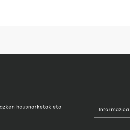
o azken hausnarketak eta
Informazioa 