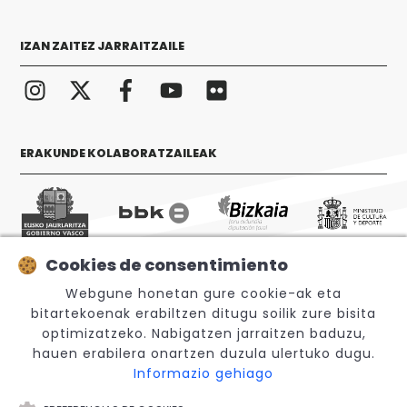
IZAN ZAITEZ JARRAITZAILE
ERAKUNDE KOLABORATZAILEAK
Cookies de consentimiento
Webgune honetan gure cookie-ak eta
© 2026 Sabino Arana Fundazioa
bitartekoenak erabiltzen ditugu soilik zure bisita
optimizatzeko. Nabigatzen jarraitzen baduzu,
hauen erabilera onartzen duzula ulertuko dugu.
Informazio gehiago