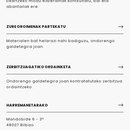
Elkartzeko modu ezberdinak kontsultatu, bai eta
abantailak ere.
ZURE OROIMENAK PARTEKATU
Materialen bat helarazi nahi badiguzu, ondorengo
galdetegira joan.
ZERBITZUAGATIKO ORDAINKETA
Ondorengo galdetegira joan kontratatutako zerbitzua
ordaintzeko.
HARREMANETARAKO
Mandobide 6 - 3º
48007 Bilbao