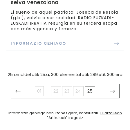
selva venezolana
El sueño de aquel patriota, Joseba de Rezola
(g.b.), volvía a ser realidad. RADIO EUZKADI-
EUSKADI IRRATIA resurgía en su tercera etapa
con más vigencia y firmeza.
INFORMAZIO GEHIAGO
25 orrialdetatik 25.a, 300 elementutatik 289.etik 300.era
...
01
22
23
24
25
Informazio gehiago nahi izanez gero, kontsultatu
Bilatzailean
"Artikuluak" iragaziz