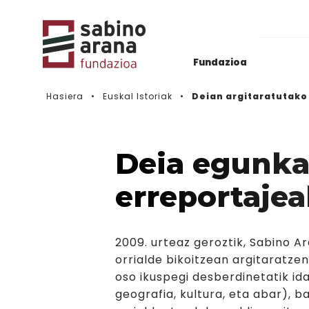
Fundazioa
Hasiera
Euskal Istoriak
Deian argitaratutako
Euskal Abertzaletasunaren agiriak
Albisteak
Liburutegia & Hemeroteka
Deialdien Historikoa
Deia egunka
Bideoak
erreportaje
2009. urteaz geroztik, Sabino A
orrialde bikoitzean argitaratzen
oso ikuspegi desberdinetatik idat
geografia, kultura, eta abar), b