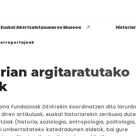
Euskal Abertzaletasunaren Museoa
Historia
 erreportajeak
rian argitaratutako
EUSKADI THINK NEXT
ak
Zenbat buru, hainbat aburu
politikaria izatearen
esanguraz
rana Fundazioak DEIArekin koordinatzen ditu larun
 diren artikuluak, euskal historiarekin zerikusia dut
GEHIAGO IRAKURRI
ziak (historia, soziologia, antropologia, politologia,
ai unibertsitateko katedradunen aldetik, bai gure