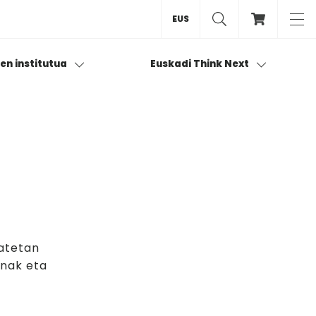
EUS
ren institutua
Euskadi Think Next
batetan
enak eta