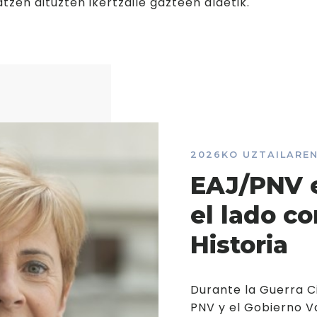
atzen dituzten ikertzaile gazteen aldetik.
2026KO UZTAILAREN
EAJ/PNV e
el lado co
Historia
Durante la Guerra Ci
PNV y el Gobierno V