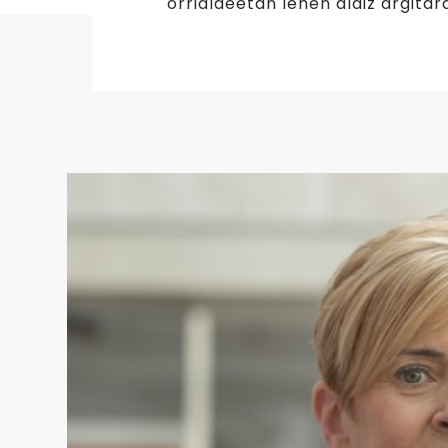
orrialdeetan lehen aldiz argitar