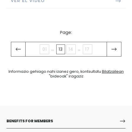
VER EL VÍDEO
Page:
...
...
01
13
14
17
Informazio gehiago nahi izanez gero, kontsultatu
Bilatzailean
"bideoak" iragaziz
BENEFITS FOR MEMBERS