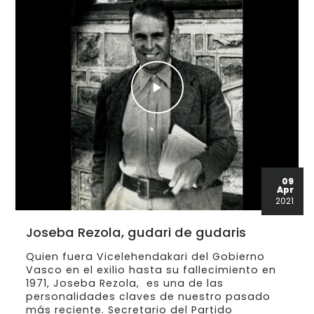
09
Apr
2021
Joseba Rezola, gudari de gudaris
Quien fuera Vicelehendakari del Gobierno
Vasco en el exilio hasta su fallecimiento en
1971, Joseba Rezola, es una de las
personalidades claves de nuestro pasado
más reciente. Secretario del Partido