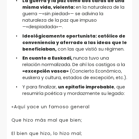
La guerra y la paz como dos caras de una
misma vida, violenta
:
en la naturaleza de la
guerra —«sin piedad»— se adivina la
naturaleza de la paz que impuso
—«despiadada»—.
Ideológicamente oportunista: católico de
conveniencia y aferrado a las ideas que le
beneficiaban,
con las que vistió su régimen.
En cuanto a Euskadi,
nunca tuvo una
relación normalizada. De ahí los castigos a la
«excepción vasca»
(Concierto Económico,
euskera y cultura, estados de excepción, etc.).
Y para finalizar,
un epitafio improbable
, que
resumiría poética y mordazmente su legado:
«Aquí yace un famoso general
Que hizo más mal que bien;
El bien que hizo, lo hizo mal;