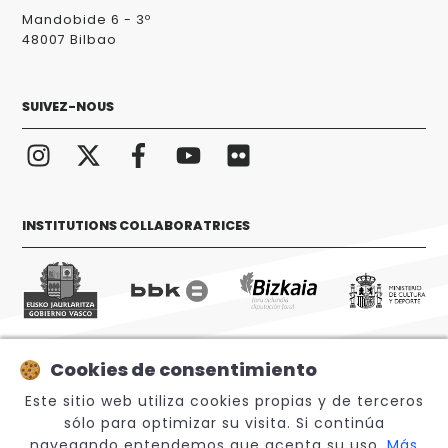
Mandobide 6 - 3º
48007 Bilbao
SUIVEZ-NOUS
INSTITUTIONS COLLABORATRICES
Cookies de consentimiento
© 2026 Sabino Arana Fundazioa
Este sitio web utiliza cookies propias y de terceros
sólo para optimizar su visita. Si continúa
navegando entendemos que acepta su uso.
Más