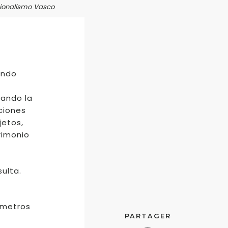
acionalismo Vasco
ando
tando la
ciones
jetos,
rimonio
ulta.
 metros
PARTAGER