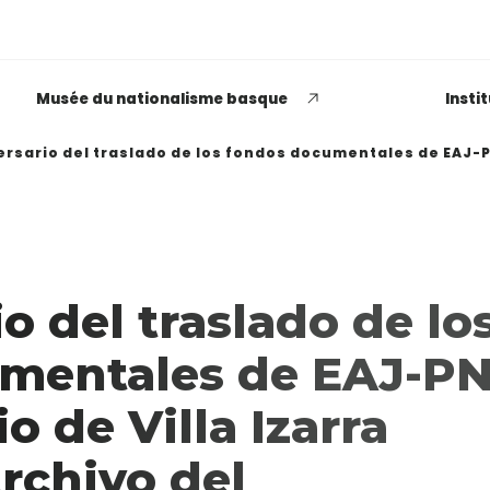
Musée du nationalisme basque
Insti
ersario del traslado de los fondos documentales de EAJ-PNV
EUSKADI THINK NEXT
o del traslado de lo
Opiniones dispares
respecto a lo que significa
mentales de EAJ-P
ser político o política
io de Villa Izarra
LEER MÁS
Archivo del