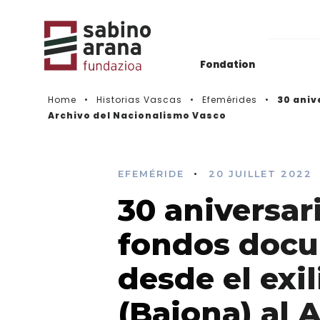
Fondation
Home
Historias Vascas
Efemérides
30 aniv
Archivo del Nacionalismo Vasco
Actualidad
Histórico de convocatorias
•
EFEMÉRIDE
20 JUILLET 2022
Vidéos
30 aniversari
fondos docu
desde el exil
(Baiona) al 