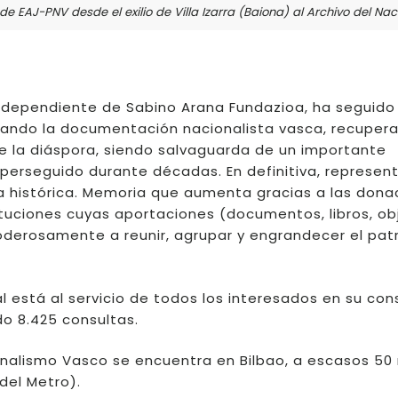
de EAJ-PNV desde el exilio de Villa Izarra (Baiona) al Archivo del N
ón dependiente de Sabino Arana Fundazioa, ha seguido
zando la documentación nacionalista vasca, recuper
de la diáspora, siendo salvaguarda de un importante
 perseguido durante décadas. En definitiva, represen
 histórica. Memoria que aumenta gracias a las dona
ituciones cuyas aportaciones (documentos, libros, ob
poderosamente a reunir, agrupar y engrandecer el pat
está al servicio de todos los interesados en su cons
do 8.425 consultas.
onalismo Vasco se encuentra en Bilbao, a escasos 50
del Metro).