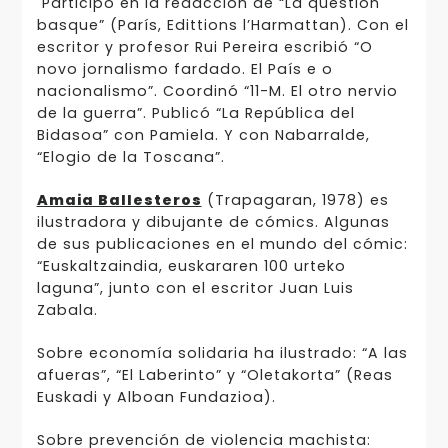
Participó en la redacción de “La question
basque” (París, Edittions l’Harmattan). Con el
escritor y profesor Rui Pereira escribió “O
novo jornalismo fardado. El País e o
nacionalismo”. Coordinó “11-M. El otro nervio
de la guerra”. Publicó “La República del
Bidasoa” con Pamie­la. Y con Nabarralde,
“Elogio de la Toscana”.
Amaia Ballesteros
(Trapagaran, 1978) es
ilustradora y dibujante de cómics. Algunas
de sus publicaciones en el mundo del cómic:
“Euskaltzaindia, euskararen 100 urteko
laguna”, junto con el escritor Juan Luis
Zabala.
Sobre economía solidaria ha ilustrado: “A las
afueras”, “El Laberinto” y “Oletakorta” (Reas
Euskadi y Alboan Fundazioa).
Sobre prevención de violen­cia machista: