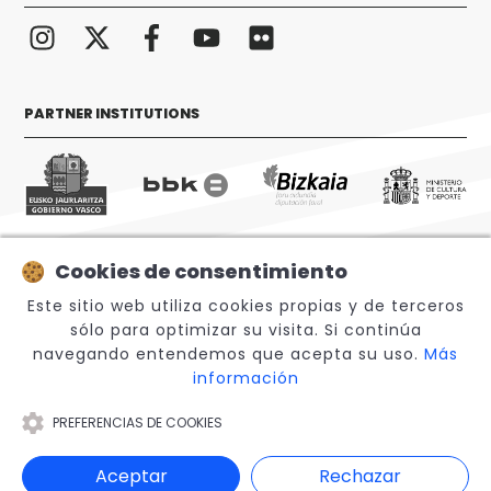
PARTNER INSTITUTIONS
Cookies de consentimiento
© 2026 Sabino Arana Fundazioa
Este sitio web utiliza cookies propias y de terceros
sólo para optimizar su visita. Si continúa
navegando entendemos que acepta su uso.
Más
información
PREFERENCIAS DE COOKIES
Legal Notice
Aceptar
Rechazar
Canal Interno de Información