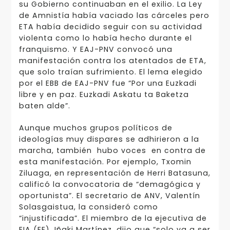
su Gobierno continuaban en el exilio. La Ley
de Amnistía había vaciado las cárceles pero
ETA había decidido seguir con su actividad
violenta como lo había hecho durante el
franquismo. Y EAJ-PNV convocó una
manifestación contra los atentados de ETA,
que solo traían sufrimiento. El lema elegido
por el EBB de EAJ-PNV fue “Por una Euzkadi
libre y en paz. Euzkadi Askatu ta Baketza
baten alde”.
Aunque muchos grupos políticos de
ideologías muy dispares se adhirieron a la
marcha, también hubo voces en contra de
esta manifestación. Por ejemplo, Txomin
Ziluaga, en representación de Herri Batasuna,
calificó la convocatoria de “demagógica y
oportunista”. El secretario de ANV, Valentín
Solasgaistua, la consideró como
“injustificada”. El miembro de la ejecutiva de
EIA (EE), Iñaki Martínez, dijo que “solo va a ser