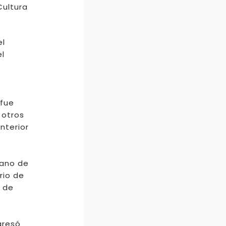
Cultura
el
l
a
 fue
 otros
nterior
gano de
rio de
o de
gresó