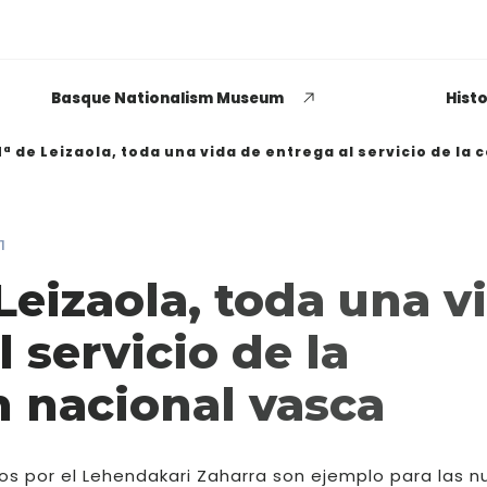
Basque Nationalism Museum
Histo
ª de Leizaola, toda una vida de entrega al servicio de la
1
EUSKADI THINK NEXT
Leizaola, toda una v
Opiniones dispares
 servicio de la
respecto a lo que significa
ser político o política
 nacional vasca
LEER MÁS
dos por el Lehendakari Zaharra son ejemplo para las 