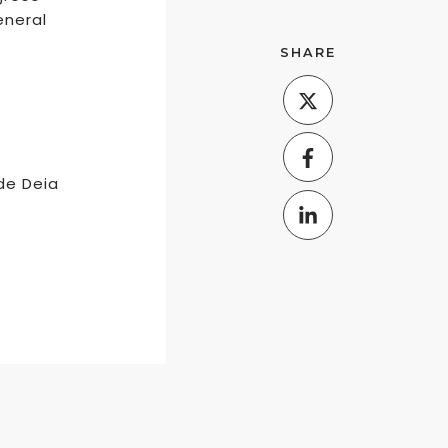
eneral
SHARE
de Deia