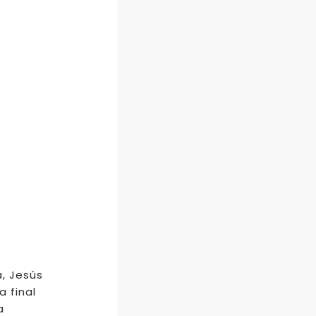
a, Jesús
a final
a