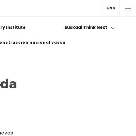
ENG
ry Institute
Euskadi Think Next
 construcción nacional vasca
ida
nuevas