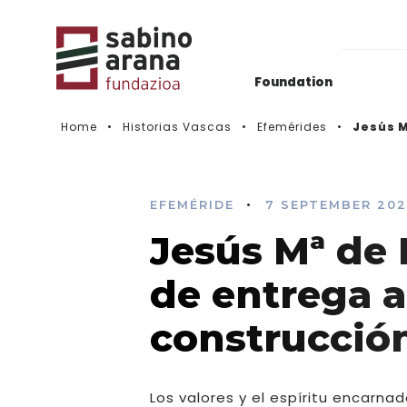
Foundation
Home
Historias Vascas
Efemérides
Jesús M
Gaurkotasuna
Deialdien Historikoa
•
EFEMÉRIDE
7 SEPTEMBER 202
Jesús Mª de 
Videos
de entrega al
construcción
Los valores y el espíritu encarna