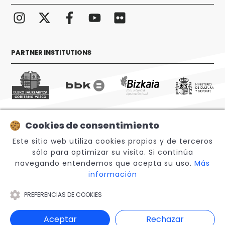
PARTNER INSTITUTIONS
Cookies de consentimiento
© 2026 Sabino Arana Fundazioa
Este sitio web utiliza cookies propias y de terceros
sólo para optimizar su visita. Si continúa
navegando entendemos que acepta su uso.
Más
información
PREFERENCIAS DE COOKIES
Legal Notice
Aceptar
Rechazar
Canal Interno de Información