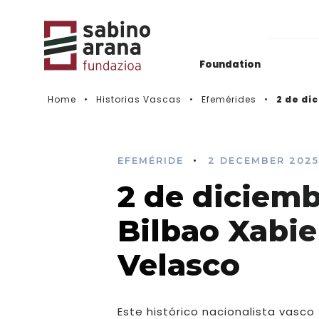
Foundation
Home
Historias Vascas
Efemérides
2 de di
Gaurkotasuna
Deialdien Historikoa
•
EFEMÉRIDE
2 DECEMBER 2025
2 de diciemb
Videos
Bilbao Xabie
Velasco
Este histórico nacionalista vasco