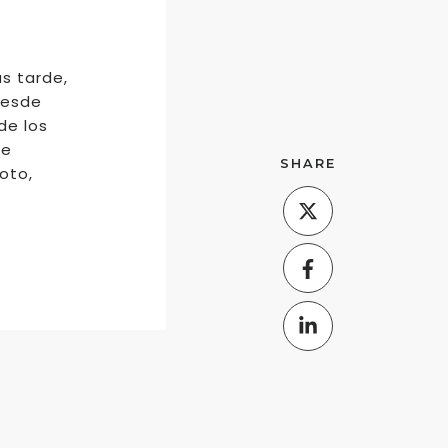
s tarde,
Desde
de los
de
SHARE
foto,