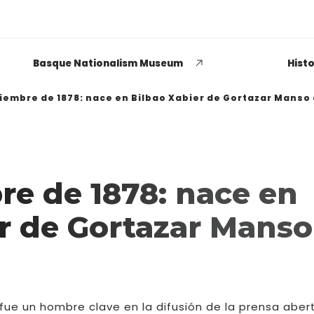
Basque Nationalism Museum
Histo
ciembre de 1878: nace en Bilbao Xabier de Gortazar Manso
EUSKADI THINK NEXT
re de 1878: nace en
Opiniones dispares
r de Gortazar Manso
respecto a lo que significa
ser político o política
LEER MÁS
 fue un hombre clave en la difusión de la prensa aber