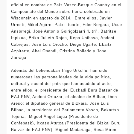
oficial en nombre de País Vasco-Basque Country en el
Campeonato del Mundo sobre tierra celebrado en
Wisconsin en agosto de 2014. Entre ellos, Javier
Urresti, Mikel Agirre, Patxi Ituarte, Eder Bergara, Uxue
Ansorregi, José Antonio Goirigolzarri “Litri”, Batritze
Ispizua, Erika Julieth Rojas, Kepa Unibaso, Andoni
Cabrejas, José Luis Orozko, Diego Ugarte, Ekaitz
Azpitarte, Abel Onandi, Cristina Bollado y Jone
Zarraga.
Además del Lehendakari Iñigo Urkullu, han sido
numerosas las personalidades de la vida política,
cultural y social del país que han acudido al acto,
entre ellos, el presidente del Euzkadi Buru Batzar de
EAJ-PNV, Andoni Ortuzar; el alcalde de Bilbao, Ibon
Areso; el diputado general de Bizkaia, José Luis
Bilbao, la presidenta del Parlamento Vasco, Bakartxo
Tejeria, Miguel Ángel Lujua (Presidente de
Confebask), Itxaso Atutxa (Presidenta del Bizkai Buru
Batzar de EAJ-PNV), Miguel Madariaga, Rosa Miren