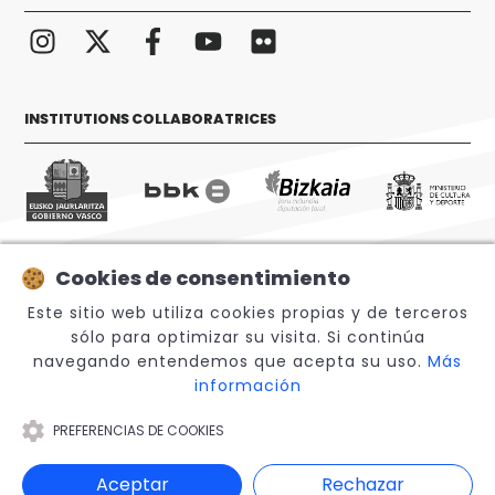
INSTITUTIONS COLLABORATRICES
Cookies de consentimiento
© 2026 Sabino Arana Fundazioa
Este sitio web utiliza cookies propias y de terceros
sólo para optimizar su visita. Si continúa
navegando entendemos que acepta su uso.
Más
información
PREFERENCIAS DE COOKIES
Note légale
Aceptar
Rechazar
Canal Interno de Información