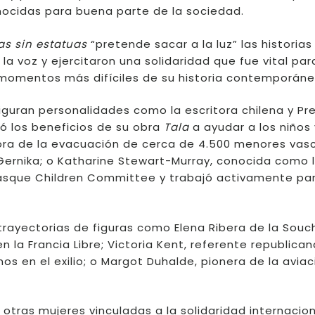
ocidas para buena parte de la sociedad.
s sin estatuas
“pretende sacar a la luz” las historias
a voz y ejercitaron una solidaridad que fue vital par
 momentos más difíciles de su historia contemporáne
 figuran personalidades como la escritora chilena y Pr
nó los beneficios de su obra
Tala
a ayudar a los niños
ora de la evacuación de cerca de 4.500 menores vas
Gernika; o Katharine Stewart-Murray, conocida como 
Basque Children Committee y trabajó activamente para
trayectorias de figuras como Elena Ribera de la Souc
 la Francia Libre; Victoria Kent, referente republican
 en el exilio; o Margot Duhalde, pionera de la aviac
n otras mujeres vinculadas a la solidaridad internacio