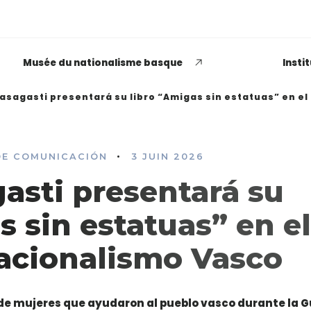
Musée du nationalisme basque
Insti
nasagasti presentará su libro “Amigas sin estatuas” en e
•
DE COMUNICACIÓN
3 JUIN 2026
EUSKADI THINK NEXT
asti presentará su
Opiniones dispares
s sin estatuas” en el
respecto a lo que significa
ser político o política
acionalismo Vasco
LEER MÁS
de mujeres que ayudaron al pueblo vasco durante la G