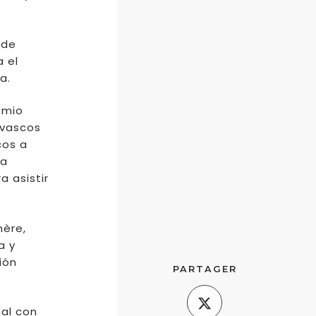
 de
a el
a.
emio
 vascos
cos a
la
 asistir
hère,
a y
ión
PARTAGER
nal con