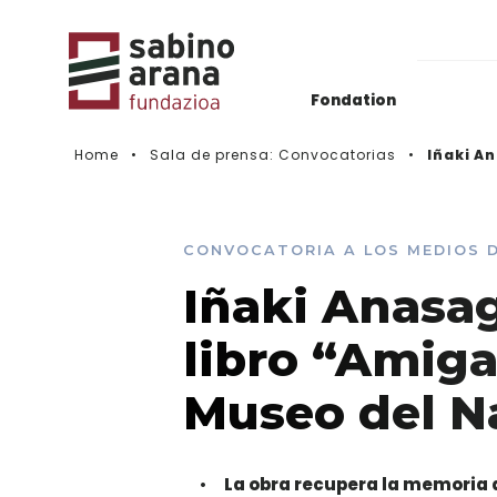
Fondation
Home
Sala de prensa: Convocatorias
Iñaki A
Actualidad
Histórico de convocatorias
CONVOCATORIA A LOS MEDIOS 
Iñaki Anasag
Vidéos
libro “Amiga
Museo del N
La obra recupera la memoria 