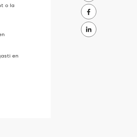
t o la
en
asti en