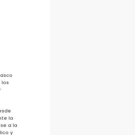
 Vasco
 los
r
desde
nte la
ese a la
lico y