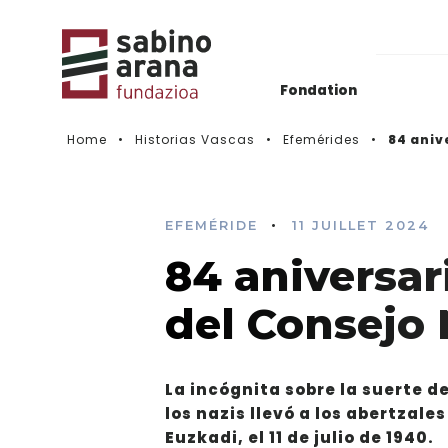
Fondation
Home
Historias Vascas
Efemérides
84 aniv
Actualidad
Histórico de convocatorias
•
EFEMÉRIDE
11 JUILLET 2024
84 aniversar
Vidéos
del Consejo 
La incógnita sobre la suerte d
los nazis llevó a los abertzale
Euzkadi, el 11 de julio de 1940.