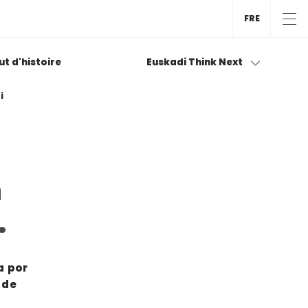
FRE
tut d'histoire
Euskadi Think Next
i
n
.
a por
 de