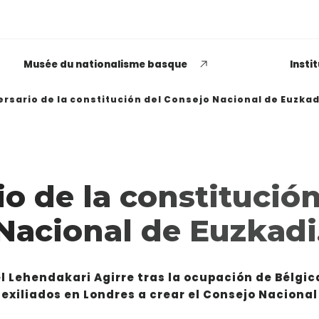
Musée du nationalisme basque
Insti
ersario de la constitución del Consejo Nacional de Euzkad
EUSKADI THINK NEXT
io de la constitució
Opiniones dispares
Nacional de Euzkadi
respecto a lo que significa
ser político o política
el Lehendakari Agirre tras la ocupación de Bélgic
LEER MÁS
s exiliados en Londres a crear el Consejo Nacional