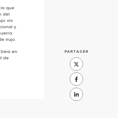
cía que
n del
ujo vio
cional y
uerra.
e Irujo.
 Deia en
PARTAGER
al de