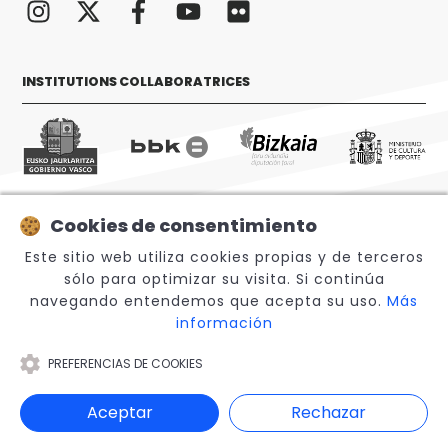
INSTITUTIONS COLLABORATRICES
Cookies de consentimiento
© 2026 Sabino Arana Fundazioa
Este sitio web utiliza cookies propias y de terceros
sólo para optimizar su visita. Si continúa
navegando entendemos que acepta su uso.
Más
información
PREFERENCIAS DE COOKIES
Note légale
Aceptar
Rechazar
Canal Interno de Información