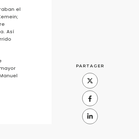
raban el
 Xemein;
re
a. Así
rrido
e
PARTAGER
 mayor
 Manuel