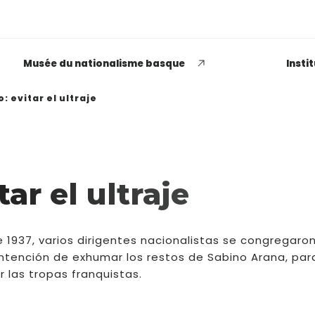
Musée du nationalisme basque
Insti
: evitar el ultraje
EUSKADI THINK NEXT
tar el ultraje
Opiniones dispares
respecto a lo que significa
e 1937, varios dirigentes nacionalistas se congregaron
ser político o política
intención de exhumar los restos de Sabino Arana, para
 las tropas franquistas.
LEER MÁS