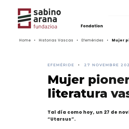
Fondation
Home
Historias Vascas
Efemérides
Mujer p
Actualidad
Histórico de convocatorias
•
EFEMÉRIDE
27 NOVEMBRE 20
Mujer pionera
Vidéos
literatura va
Tal día como hoy, un 27 de no
“Utarsus”.