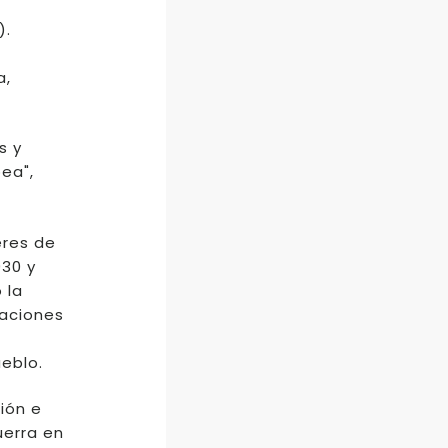
).
a,
s y
ea",
eres de
930 y
 la
raciones
eblo.
ión e
uerra en