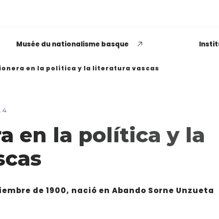
Musée du nationalisme basque
Insti
ionera en la política y la literatura vascas
24
EUSKADI THINK NEXT
 en la política y la
Opiniones dispares
scas
respecto a lo que significa
ser político o política
viembre de 1900, nació en Abando Sorne Unzueta
LEER MÁS