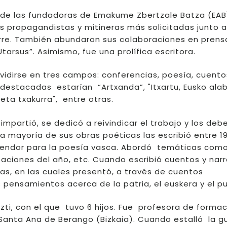
 de las fundadoras de Emakume Zbertzale Batza (EAB
as propagandistas y mitineras más solicitadas junto a
rre. También abundaron sus colaboraciones en prens
arsus”. Asimismo, fue una prolífica escritora.
vidirse en tres campos: conferencias, poesía, cuento
 destacadas estarían “Artxanda”, "Itxartu, Eusko alab
 eta txakurra", entre otras.
impartió, se dedicó a reivindicar el trabajo y los deb
 la mayoría de sus obras poéticas las escribió entre 1
plendor para la poesía vasca. Abordó temáticas como
taciones del año, etc. Cuando escribió cuentos y nar
as, en las cuales presentó, a través de cuentos
 pensamientos acerca de la patria, el euskera y el pu
azti, con el que tuvo 6 hijos. Fue profesora de formac
 Santa Ana de Berango (Bizkaia). Cuando estalló la g