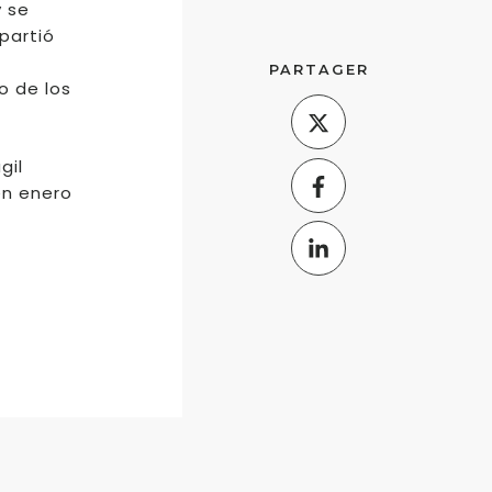
y se
partió
PARTAGER
o de los
gil
en enero