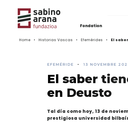
Fondation
Home
Historias Vascas
Efemérides
El sabe
Actualidad
Histórico de convocatorias
•
EFEMÉRIDE
13 NOVEMBRE 202
El saber tie
Vidéos
en Deusto
Tal día como hoy, 13 de noviem
prestigiosa universidad bilbaí