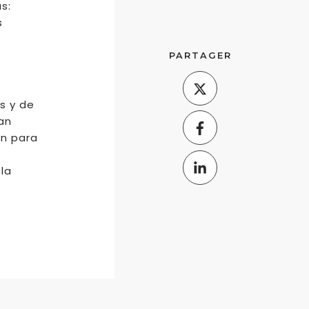
s:
s
PARTAGER
os y de
an
en para
la