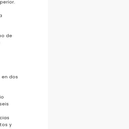
perior.
a
upo de
a
a en dos
io
seis
cias
tos y