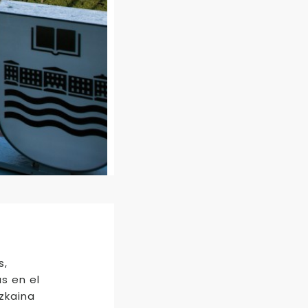
s,
s en el
izkaina