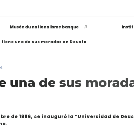
Musée du nationalisme basque
Insti
r tiene una de sus moradas en Deusto
4
EUSKADI THINK NEXT
ne una de sus morad
Opiniones dispares
respecto a lo que significa
ser político o política
bre de 1886, se inauguró la “Universidad de Deus
LEER MÁS
na.