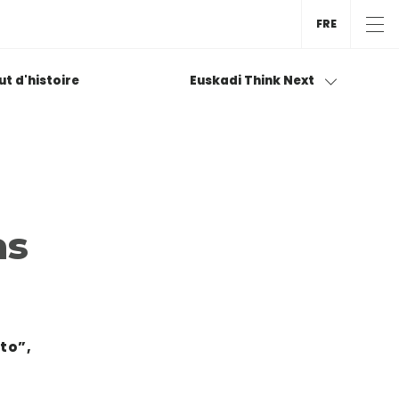
FRE
tut d'histoire
Euskadi Think Next
as
to”,