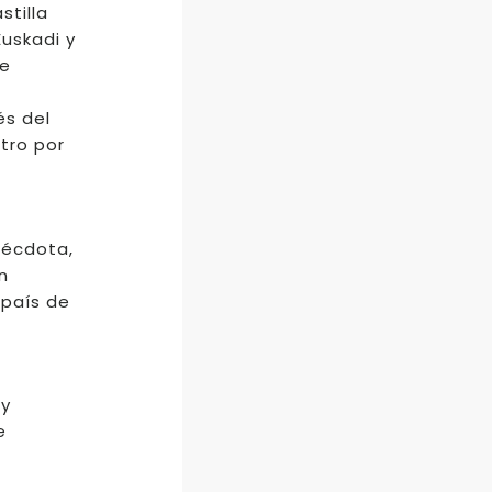
stilla
uskadi y
de
és del
tro por
nécdota,
n
 país de
 y
e