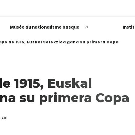
Musée du nationalisme basque
Insti
ayo de 1915, Euskal Selekzioa gana su primera Copa
EUSKADI THINK NEXT
e 1915, Euskal
Opiniones dispares
ana su primera Copa
respecto a lo que significa
ser político o política
ias
LEER MÁS