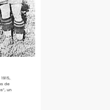
 1915,
ás de
s”, un