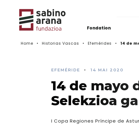
Fondation
Home
Historias Vascas
Efemérides
14 de m
Actualidad
Histórico de convocatorias
•
EFEMÉRIDE
14 MAI 2020
14 de mayo d
Vidéos
Selekzioa g
I Copa Regiones Príncipe de Astur