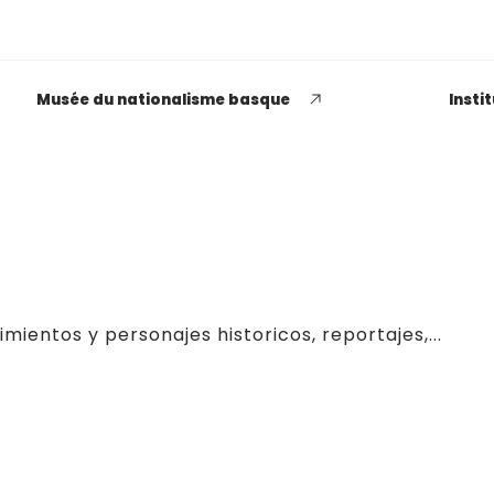
Musée du nationalisme basque
Insti
EUSKADI THINK NEXT
Opiniones dispares
mientos y personajes historicos, reportajes,...
respecto a lo que significa
ser político o política
LEER MÁS