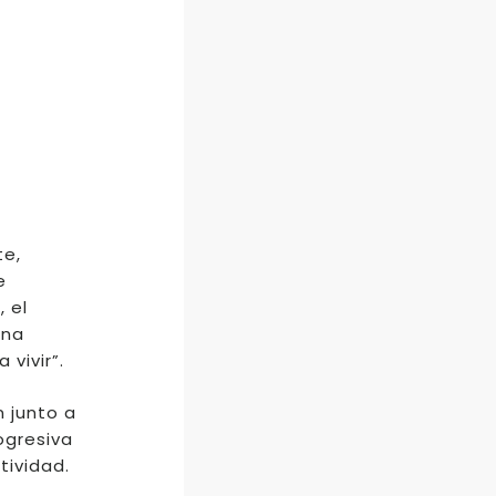
te,
e
 el
ana
 vivir”.
n junto a
ogresiva
tividad.