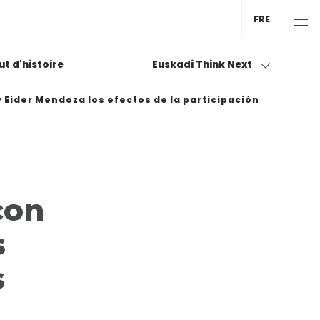
FRE
tut d'histoire
Euskadi Think Next
 Eider Mendoza los efectos de la participación
con
s
s