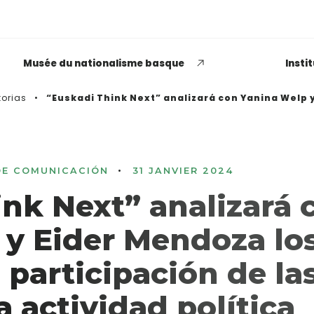
Musée du nationalisme basque
Insti
torias
“Euskadi Think Next” analizará con Yanina Welp y
•
DE COMUNICACIÓN
31 JANVIER 2024
EUSKADI THINK NEXT
nk Next” analizará 
Opiniones dispares
respecto a lo que significa
 y Eider Mendoza lo
ser político o política
 participación de la
LEER MÁS
a actividad política