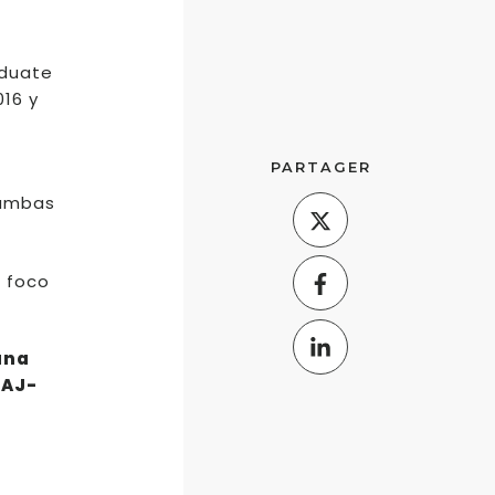
aduate
016 y
PARTAGER
a
 ambas
l foco
ana
EAJ-