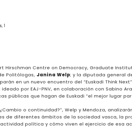
, 1
bert Hirschman Centre on Democracy, Graduate Institu
de Politólogas,
Janina Welp
; y la diputada general d
ciparán en un nuevo encuentro del “Euskadi Think Next”,
ca ideado por EAJ-PNV, en colaboración con Sabino Ar
cas públicas que hagan de Euskadi “el mejor lugar para
ca ¿Cambio o continuidad?”, Welp y Mendoza, analizará
s de diferentes ámbitos de la sociedad vasca, la pr
actividad política y cómo viven el ejercicio de esa ac